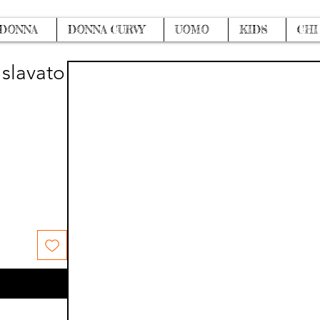
DONNA
DONNA CURVY
UOMO
KIDS
CHI
 slavato