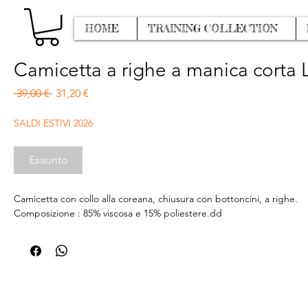
HOME
TRAINING COLLECTION
Camicetta a righe a manica corta L
Prezzo regolare
Prezzo scontato
 39,00 € 
31,20 €
SALDI ESTIVI 2026
Esaurito
Camicetta con collo alla coreana, chiusura con bottoncini, a righe.
Composizione : 85% viscosa e 15% poliestere.dd