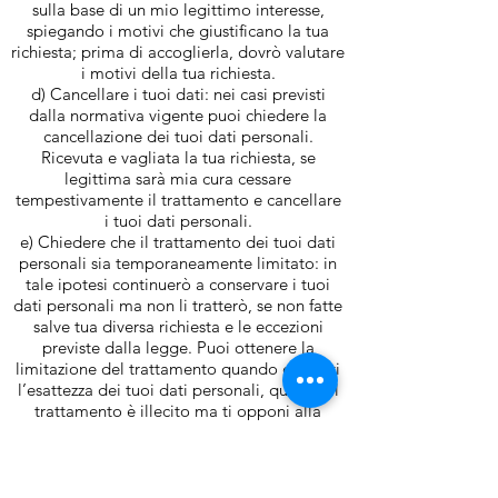
sulla base di un mio legittimo interesse,
spiegando i motivi che giustificano la tua
richiesta; prima di accoglierla, dovrò valutare
i motivi della tua richiesta.
d) Cancellare i tuoi dati: nei casi previsti
dalla normativa vigente puoi chiedere la
cancellazione dei tuoi dati personali.
Ricevuta e vagliata la tua richiesta, se
legittima sarà mia cura cessare
tempestivamente il trattamento e cancellare
i tuoi dati personali.
e) Chiedere che il trattamento dei tuoi dati
personali sia temporaneamente limitato: in
tale ipotesi continuerò a conservare i tuoi
dati personali ma non li tratterò, se non fatte
salve tua diversa richiesta e le eccezioni
previste dalla legge. Puoi ottenere la
limitazione del trattamento quando contesti
l’esattezza dei tuoi dati personali, quando il
trattamento è illecito ma ti opponi alla
cancellazione dei tuoi dati, quando i tuoi
dati non mi servono più ma ne hai bisogno
per esercitare un tuo diritto in sede
giudiziaria e quando ti opponi al