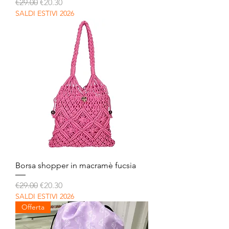
Regular Price
Sale Price
€29.00
€20.30
SALDI ESTIVI 2026
Borsa shopper in macramè fucsia
Regular Price
Sale Price
€29.00
€20.30
SALDI ESTIVI 2026
Offerta