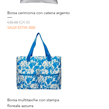
Borsa cerimonia con catena argento
Regular Price
Sale Price
€35.00
€24.50
SALDI ESTIVI 2026
Borsa multitasche con stampa
floreale azzurra