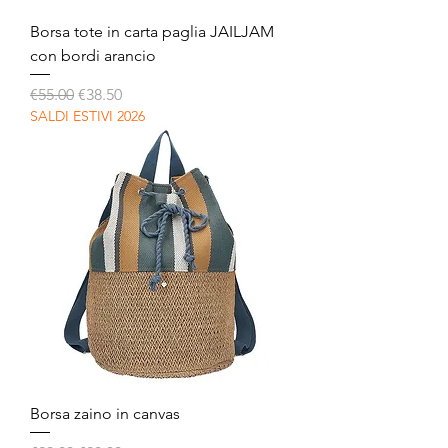
Borsa tote in carta paglia JAILJAM
con bordi arancio
Regular Price
Sale Price
€55.00
€38.50
SALDI ESTIVI 2026
Borsa zaino in canvas