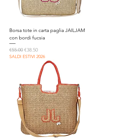
Borsa tote in carta paglia JAILJAM
con bordi fucsia
Regular Price
Sale Price
€55.00
€38.50
SALDI ESTIVI 2026