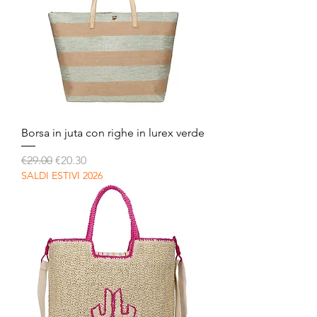
Borsa in juta con righe in lurex verde
Regular Price
Sale Price
€29.00
€20.30
SALDI ESTIVI 2026