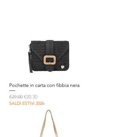
Pochette in carta con fibbia nera
Regular Price
Sale Price
€29.00
€20.30
SALDI ESTIVI 2026