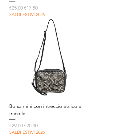
Regular Price
Sale Price
€25.00
€17.50
SALDI ESTIVI 2026
Borsa mini con intreccio etnico e
tracolla
Regular Price
Sale Price
€29.00
€20.30
SALDI ESTIVI 2026