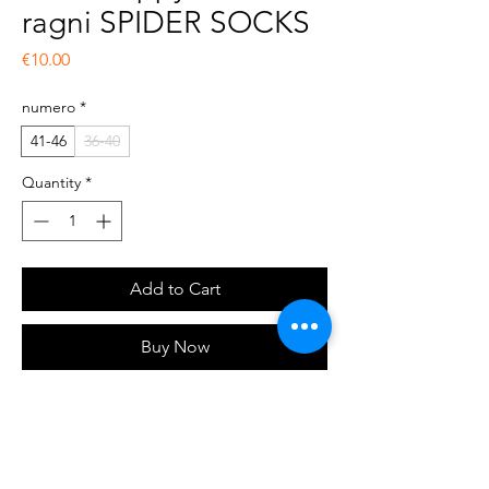
ragni SPIDER SOCKS
Price
€10.00
numero
*
41-46
36-40
Quantity
*
Add to Cart
Buy Now
Calze a fantasia, altezza mezza gamba,
unisex, 100% cotone pettinato, disponibili in
due misure : 36-40 e 41-46.