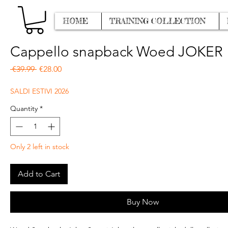
HOME
TRAINING COLLECTION
Cappello snapback Woed JOKER
Regular Price
Sale Price
 €39.99 
€28.00
SALDI ESTIVI 2026
Quantity
*
Only 2 left in stock
Add to Cart
Buy Now