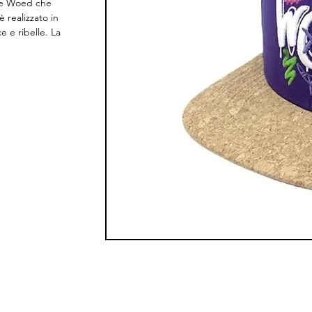
one Woed che
 realizzato in
e e ribelle. La
Woed, in vero
e e
a parte
ginale, nentre
raffiti che
hiusura
nferenza
 carattere,
cappello, ma