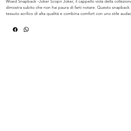
Woed Snapback -Joker Scopri Joker, il cappello viola della collezi
dimostra subito che non hai paura di farti notare. Questo snapback è
tessuto acrilico di alta qualità e combina comfort con uno stile audac
base viola è la tela perfetta per un punto culminante unico: il logo 
stile graffiti e ricamato in 3D sulla parte anteriore. Robusto, elegant
inconfondibilmente Woed. Lo strato di sughero marrone chiaro sull
superiore della visiera conferisce al cappello un tocco naturale e ori
la parte inferiore della visiera è adornata da un'audace illustrazione g
dona al cappello un atteggiamento street-art. Grazie al sistema di c
snapback, puoi adattare Joker alla tua misura di testa con una circo
regolabile da 56 cm a 62 cm. Perfetto per chi cerca un cappello con
comfort e un tocco ribelle. I| Woed Joker - per chi non indossa un 
una dichiarazione.