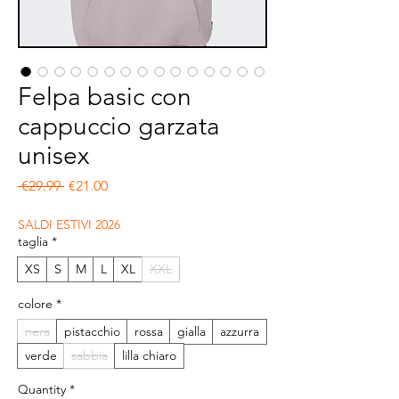
Felpa basic con
cappuccio garzata
unisex
Regular Price
Sale Price
 €29.99 
€21.00
SALDI ESTIVI 2026
taglia
*
XS
S
M
L
XL
XXL
colore
*
nera
pistacchio
rossa
gialla
azzurra
verde
sabbia
lilla chiaro
Quantity
*