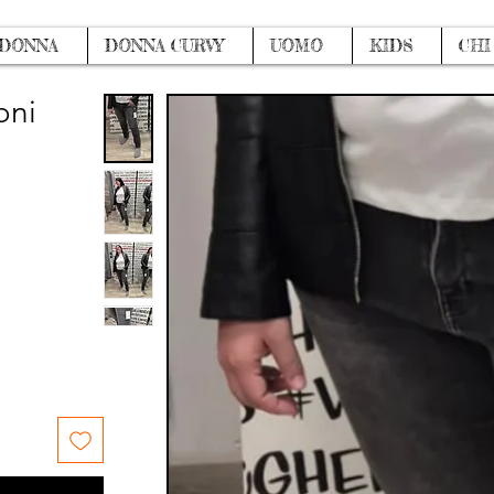
DONNA
DONNA CURVY
UOMO
KIDS
CHI
oni