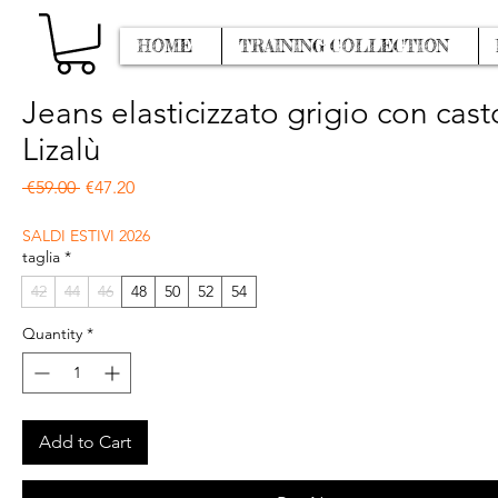
HOME
TRAINING COLLECTION
Jeans elasticizzato grigio con cast
Lizalù
Regular Price
Sale Price
 €59.00 
€47.20
SALDI ESTIVI 2026
taglia
*
42
44
46
48
50
52
54
Quantity
*
Add to Cart