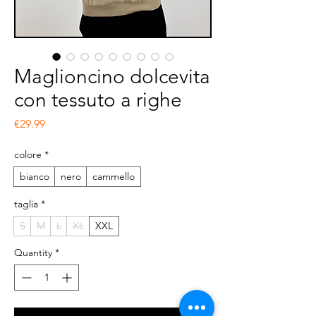
Maglioncino dolcevita
con tessuto a righe
Price
€29.99
colore
*
bianco
nero
cammello
taglia
*
S
M
L
XL
XXL
Quantity
*