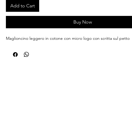
Add to Cart
Buy Now
Maglioncino leggero in cotone con micro logo con scritta sul petto