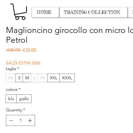
HOME
TRAINING COLLECTION
Maglioncino girocollo con micro 
Petrol
Regular Price
Sale Price
 €49.99 
€35.00
SALDI ESTIVI 2026
taglia
*
XS
S
M
L
XL
XXL
XXXL
colore
*
blu
giallo
Quantity
*