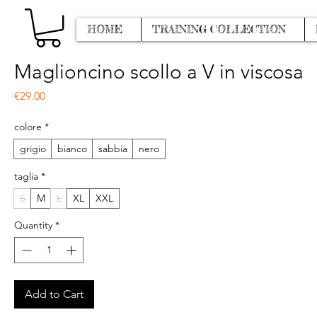
HOME
TRAINING COLLECTION
Maglioncino scollo a V in viscosa
Price
€29.00
colore
*
grigio
bianco
sabbia
nero
taglia
*
S
M
L
XL
XXL
Quantity
*
Add to Cart