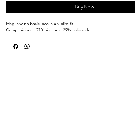
Buy Now
Maglioncino basic, scollo a v, slim fit.
Composizione : 71% viscosa e 29% poliamide