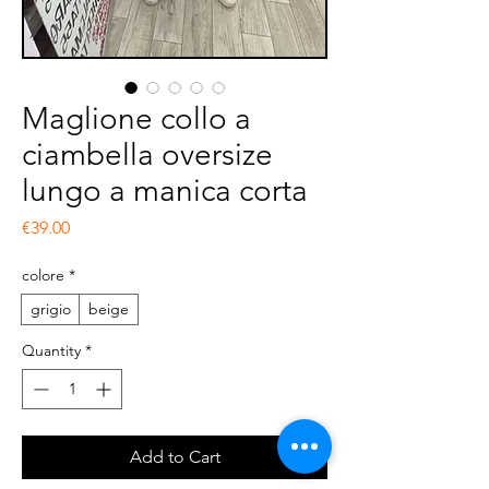
Maglione collo a
ciambella oversize
lungo a manica corta
Price
€39.00
colore
*
grigio
beige
Quantity
*
Add to Cart