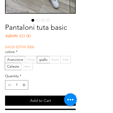
Pantaloni tuta basic
Regular Price
Sale Price
 €29.99 
€21.00
SALDI ESTIVI 2026
colore
*
Arancione
Grigi
giallo
fuxia
Lilla
Celeste
nero
Quantity
*
Add to Cart