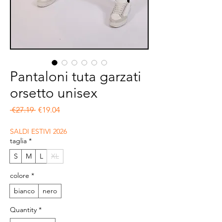
Pantaloni tuta garzati
orsetto unisex
Regular Price
Sale Price
 €27.19 
€19.04
SALDI ESTIVI 2026
taglia
*
S
M
L
XL
colore
*
bianco
nero
Quantity
*