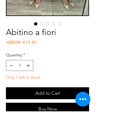
Abitino a fiori
Regular Price
Sale Price
 €29.99 
€14.40
Quantity
*
Only 1 left in stock
Add to Cart
Buy Now
Abitino corto, scollato, con elastico in vita e
fusciacchina dello stesso tessuto del vestito.