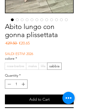
Abito lungo con
gonna plissettata
Regular Price
Sale Price
 €29.50 
€20.65
SALDI ESTIVI 2026
colore
*
rosa barbie
malva
lilla
sabbia
Quantity
*
Add to Cart