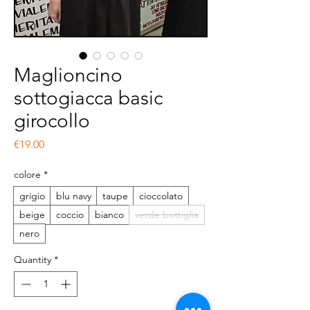
Maglioncino
sottogiacca basic
girocollo
Price
€19.00
colore
*
grigio
blu navy
taupe
cioccolato
beige
coccio
bianco
verde bottiglia
nero
Quantity
*