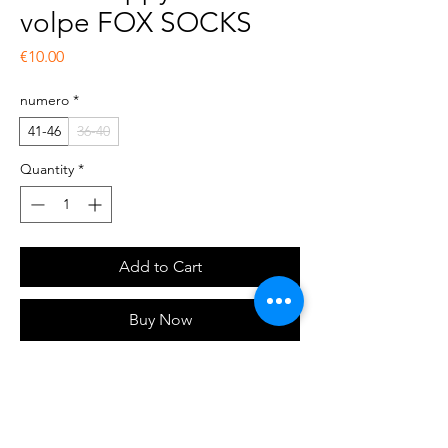
volpe FOX SOCKS
Price
€10.00
numero
*
41-46
36-40
Quantity
*
Add to Cart
Buy Now
Calze a fantasia, altezza mezza gamba,
unisex, 100% cotone pettinato, disponibili in
due misure : 36-40 e 41-46.