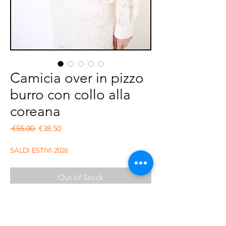
Camicia over in pizzo
burro con collo alla
coreana
Regular Price
Sale Price
 €55.00 
€38.50
SALDI ESTIVI 2026
Out of Stock
Camicia coreana in pizzo con abbottonatura
centrale, più lunga sul retro e stondata