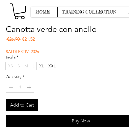
HOME
TRAINING COLLECTION
Canotta verde con anello
Regular Price
Sale Price
 €26.90 
€21.52
SALDI ESTIVI 2026
taglia
*
XS
S
M
L
XL
XXL
Quantity
*
Add to Cart
Buy Now