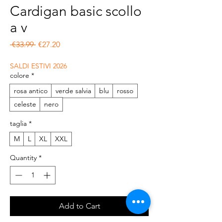
Cardigan basic scollo
a v
Regular Price
Sale Price
 €33.99 
€27.20
SALDI ESTIVI 2026
colore
*
rosa antico
verde salvia
blu
rosso
celeste
nero
taglia
*
M
L
XL
XXL
Quantity
*
Add to Cart