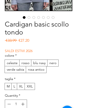
Cardigan basic scollo
tondo
Regular Price
Sale Price
 €33.99 
€27.20
SALDI ESTIVI 2026
colore
*
celeste
rosso
blu navy
nero
verde salvia
rosa antico
taglia
*
M
L
XL
XXL
Quantity
*