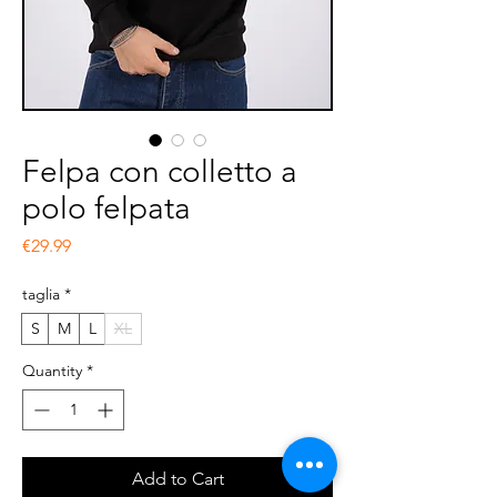
Felpa con colletto a
polo felpata
Price
€29.99
taglia
*
S
M
L
XL
Quantity
*
Add to Cart