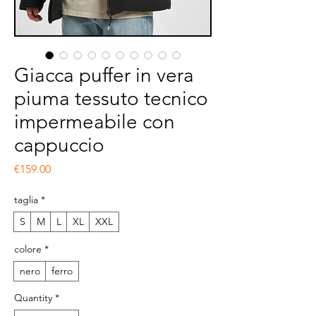
Giacca puffer in vera
piuma tessuto tecnico
impermeabile con
cappuccio
Price
€159.00
taglia
*
S
M
L
XL
XXL
colore
*
nero
ferro
Quantity
*