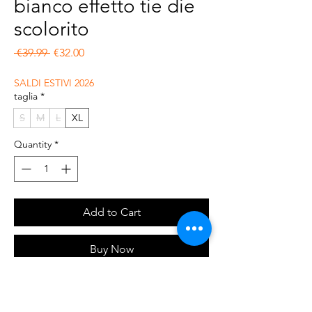
bianco effetto tie die
scolorito
Regular Price
Sale Price
 €39.99 
€32.00
SALDI ESTIVI 2026
taglia
*
S
M
L
XL
Quantity
*
Add to Cart
Buy Now
Jeans loose, gamba morbida color nero e
bianco effetto tie die slavato.