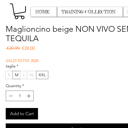
HOME
TRAINING COLLECTION
Maglioncino beige NON VIVO S
TEQUILA
Regular Price
Sale Price
 €39.99 
€28.00
SALDI ESTIVI 2026
taglia
*
S
M
L
XL
XXL
Quantity
*
Add to Cart