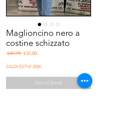
Maglioncino nero a
costine schizzato
Regular Price
Sale Price
 €49.99 
€35.00
SALDI ESTIVI 2026
Out of Stock
Maglioncino in cotone, nero, girocollo a
costine con schizzi bianchi .
Comfort fit leggermente corto.