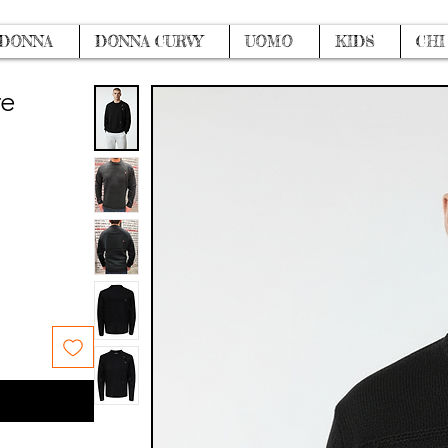
DONNA
DONNA CURVY
UOMO
KIDS
CHI
re