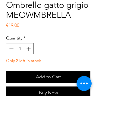
Ombrello gatto grigio
MEOWMBRELLA
Price
€19.00
Quantity
*
Only 2 left in stock
Add to Cart
Buy Now
Ombrello di dimensioni 31x11,5x6 cm, con
custodia in neoprene.