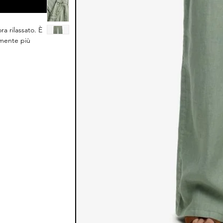
ra rilassato. È
emente più