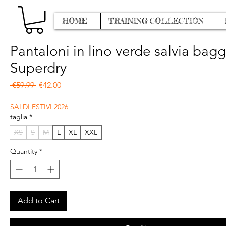
HOME
TRAINING COLLECTION
Pantaloni in lino verde salvia bag
Superdry
Regular Price
Sale Price
 €59.99 
€42.00
SALDI ESTIVI 2026
taglia
*
XS
S
M
L
XL
XXL
Quantity
*
Add to Cart