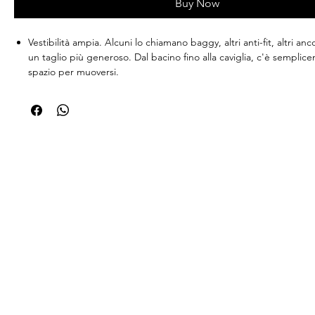
Buy Now
Vestibilità ampia. Alcuni lo chiamano baggy, altri anti-fit, altri anco
un taglio più generoso. Dal bacino fino alla caviglia, c'è semplic
spazio per muoversi.
Chiusura con bottone e zip
Passanti per cintura con coulisse in vita
Design a quattro tasche
Bordi a costine sulle tasche
Linguetta metallica decorata sulla tasca destra
Composizione : 100% lino