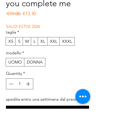
you complete me
Regular Price
Sale Price
 €19.00 
€13.30
SALDI ESTIVI 2026
taglia
*
XS
S
M
L
XL
XXL
XXXL
modello
*
UOMO
DONNA
Quantity
*
spedita entro una settimana dal preordine
Pre-Order
T-shirt a manica corta 100% cotone, regular