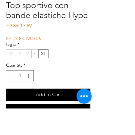
Top sportivo con
bande elastiche Hype
Regular Price
Sale Price
 €9.86 
€7.89
SALDI ESTIVI 2026
taglia
*
XS
S
M
L
XL
Quantity
*
Add to Cart
Buy Now
Top con bande elastiche logate Hype.
Composizione 92% cotone e 25 elastan