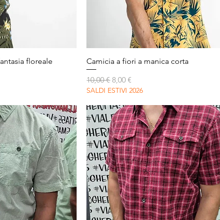
apida
Vista rapida
antasia floreale
Camicia a fiori a manica corta
Prezzo regolare
Prezzo scontato
10,00 €
8,00 €
SALDI ESTIVI 2026