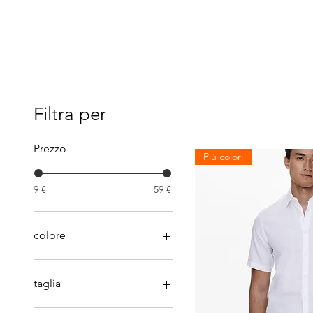
Filtra per
Prezzo
Più colori
9 €
59 €
colore
azzurra
bianca
taglia
Bianco
bianco
L