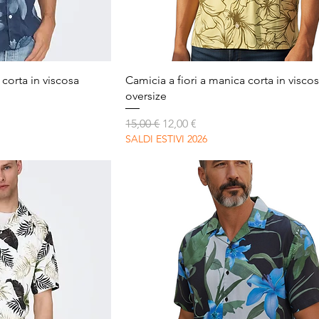
apida
Vista rapida
 corta in viscosa
Camicia a fiori a manica corta in visco
oversize
Prezzo regolare
Prezzo scontato
15,00 €
12,00 €
SALDI ESTIVI 2026