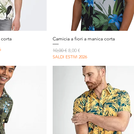
apida
Vista rapida
 corta
Camicia a fiori a manica corta
6
Prezzo regolare
Prezzo scontato
10,00 €
8,00 €
SALDI ESTIVI 2026