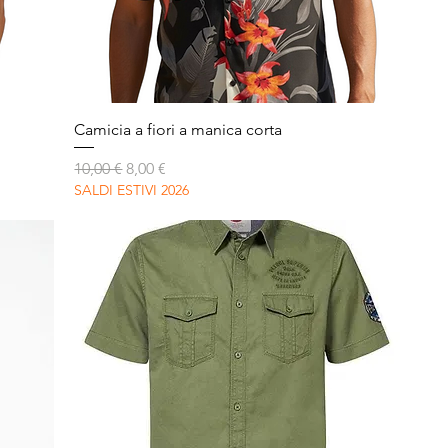
Vista rapida
Camicia a fiori a manica corta
Prezzo regolare
Prezzo scontato
10,00 €
8,00 €
SALDI ESTIVI 2026