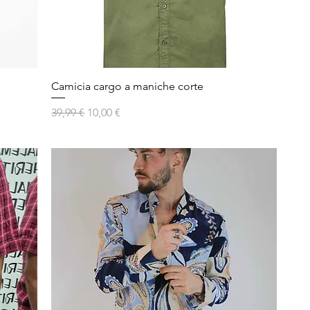
Vista rapida
Camicia cargo a maniche corte
Prezzo regolare
Prezzo scontato
39,99 €
10,00 €