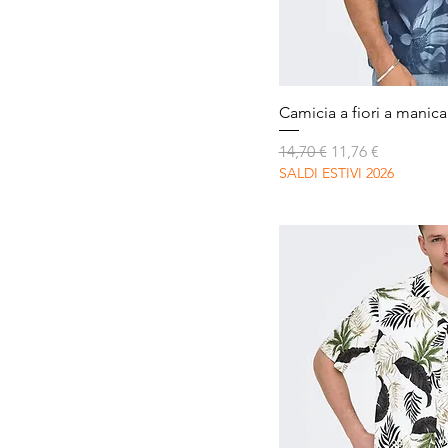
Vista r
Camicia a fiori a manica
Prezzo regolare
Prezzo scontato
14,70 €
11,76 €
SALDI ESTIVI 2026