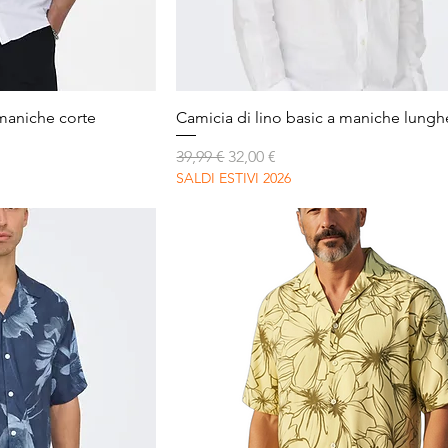
apida
Vista rapida
 maniche corte
Camicia di lino basic a maniche lungh
Prezzo regolare
Prezzo scontato
39,99 €
32,00 €
SALDI ESTIVI 2026