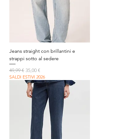
Jeans straight con brillantini e
strappi sotto al sedere
Prezzo regolare
Prezzo scontato
49,99 €
35,00 €
SALDI ESTIVI 2026