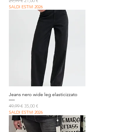
Prezzo regolare
Prezzo scontato
29,99 €
21,00 €
SALDI ESTIVI 2026
Jeans nero wide leg elasticizzato
Prezzo regolare
Prezzo scontato
49,99 €
35,00 €
SALDI ESTIVI 2026