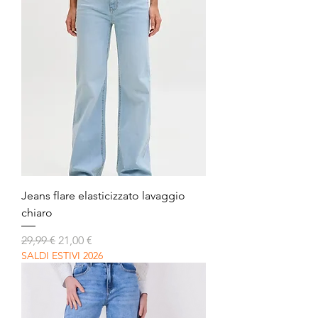
Jeans flare elasticizzato lavaggio
chiaro
Prezzo regolare
Prezzo scontato
29,99 €
21,00 €
SALDI ESTIVI 2026