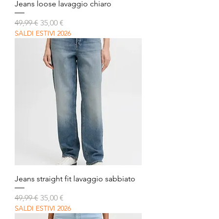
Jeans loose lavaggio chiaro
Prezzo regolare
Prezzo scontato
49,99 €
35,00 €
SALDI ESTIVI 2026
Jeans straight fit lavaggio sabbiato
Prezzo regolare
Prezzo scontato
49,99 €
35,00 €
SALDI ESTIVI 2026