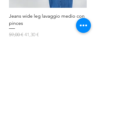
Jeans wide leg lavaggio medio con
pinces
Prezzo regolare
Prezzo scontato
59,00 €
41,30 €
SALDI ESTIVI 2026
Jeans wide leg con soffietto laterale