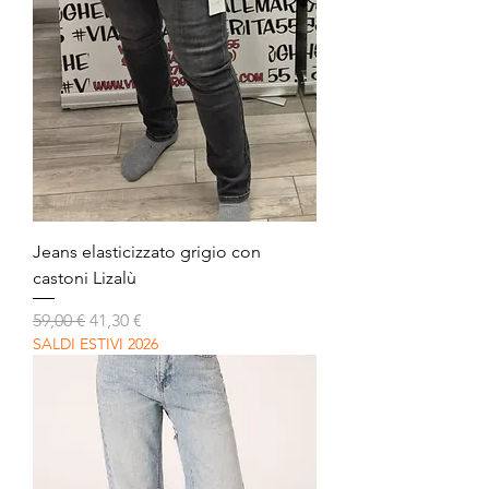
Jeans elasticizzato grigio con
castoni Lizalù
Prezzo regolare
Prezzo scontato
59,00 €
41,30 €
SALDI ESTIVI 2026