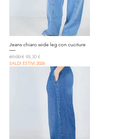
Jeans chiaro wide leg con cuciture
Prezzo regolare
Prezzo scontato
69,00 €
48,30 €
SALDI ESTIVI 2026