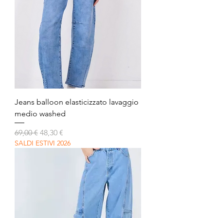
Jeans balloon elasticizzato lavaggio
medio washed
Prezzo regolare
Prezzo scontato
69,00 €
48,30 €
SALDI ESTIVI 2026