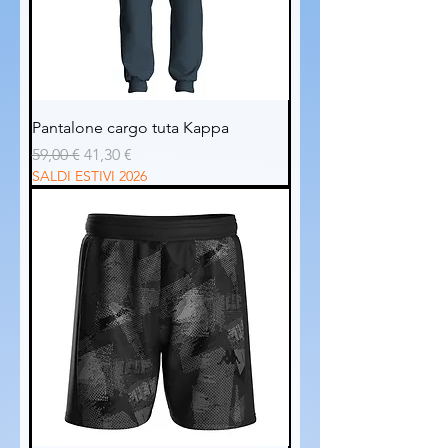
Pantalone cargo tuta Kappa
Prezzo regolare
Prezzo scontato
59,00 €
41,30 €
SALDI ESTIVI 2026