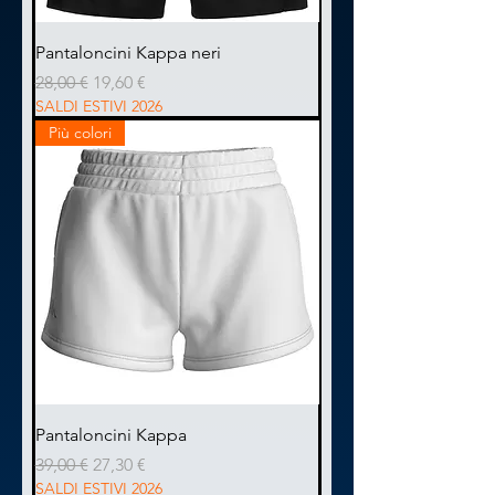
Pantaloncini Kappa neri
Prezzo regolare
Prezzo scontato
28,00 €
19,60 €
SALDI ESTIVI 2026
Più colori
Pantaloncini Kappa
Prezzo regolare
Prezzo scontato
39,00 €
27,30 €
SALDI ESTIVI 2026