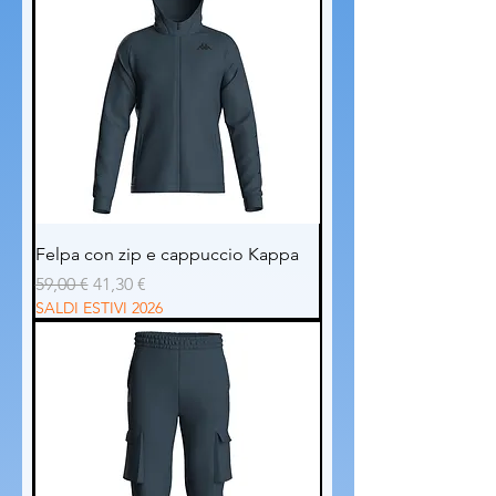
Felpa con zip e cappuccio Kappa
Prezzo regolare
Prezzo scontato
59,00 €
41,30 €
SALDI ESTIVI 2026