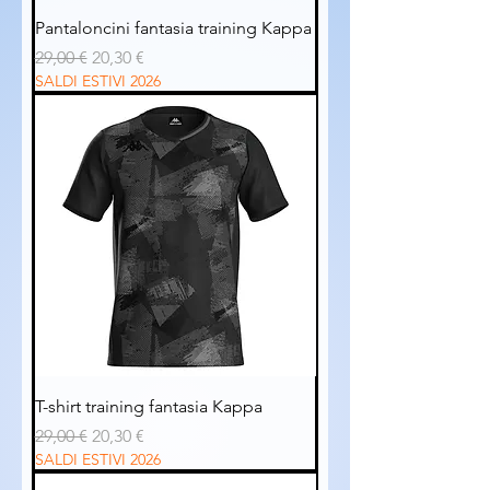
Pantaloncini fantasia training Kappa
Prezzo regolare
Prezzo scontato
29,00 €
20,30 €
SALDI ESTIVI 2026
T-shirt training fantasia Kappa
Prezzo regolare
Prezzo scontato
29,00 €
20,30 €
SALDI ESTIVI 2026