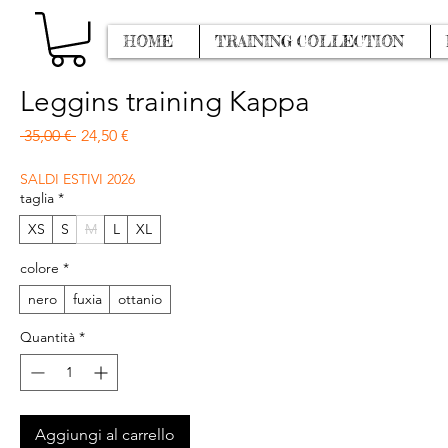
HOME
TRAINING COLLECTION
Leggins training Kappa
Prezzo regolare
Prezzo scontato
 35,00 € 
24,50 €
SALDI ESTIVI 2026
taglia
*
XS
S
M
L
XL
colore
*
nero
fuxia
ottanio
Quantità
*
Aggiungi al carrello