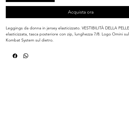
Acquista ora
Leggings da donna in jersey elasticizzato. VESTIBILITÀ DELLA PELLE
elasticizzata, tasca posteriore con zip, lunghezza 7/8. Logo Omini sul
Kombat System sul dietro.
Composizione : poliestere e elastan