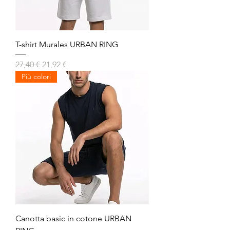
T-shirt Murales URBAN RING
Prezzo regolare
Prezzo scontato
27,40 €
21,92 €
Più colori
Canotta basic in cotone URBAN