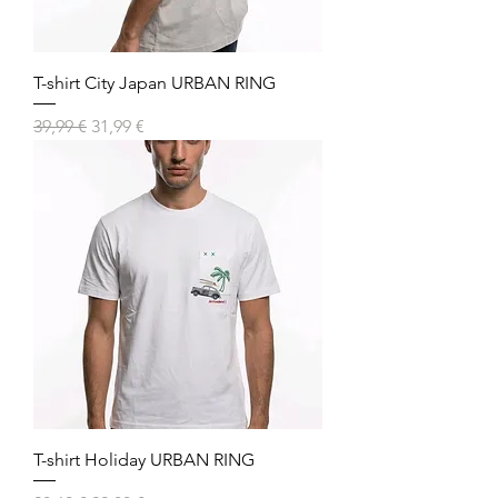
T-shirt City Japan URBAN RING
Prezzo regolare
Prezzo scontato
39,99 €
31,99 €
T-shirt Holiday URBAN RING