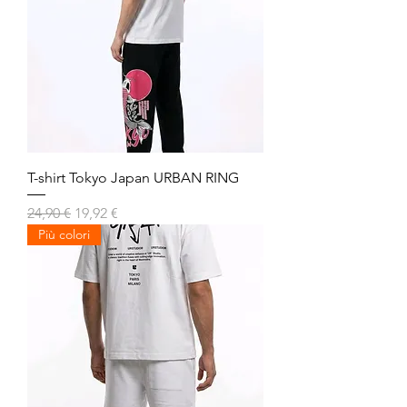
T-shirt Tokyo Japan URBAN RING
Prezzo regolare
Prezzo scontato
24,90 €
19,92 €
Più colori