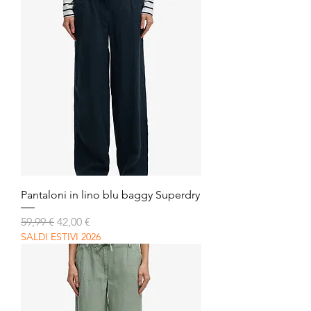
Pantaloni in lino blu baggy Superdry
Prezzo regolare
Prezzo scontato
59,99 €
42,00 €
SALDI ESTIVI 2026