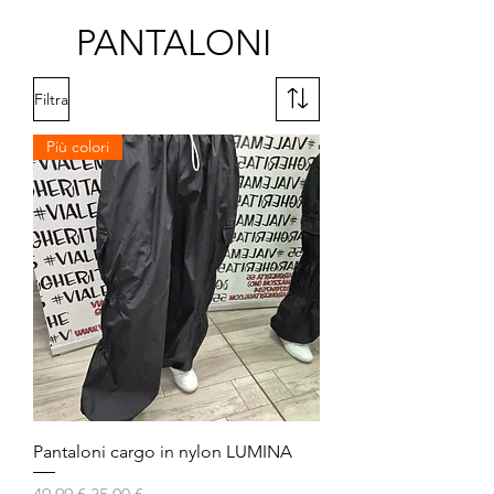
PANTALONI
Filtra
Più colori
Pantaloni cargo in nylon LUMINA
Prezzo regolare
Prezzo scontato