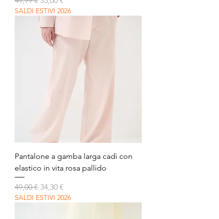
49,99 €
35,00 €
SALDI ESTIVI 2026
Pantalone a gamba larga cadì con
elastico in vita rosa pallido
Prezzo regolare
Prezzo scontato
49,00 €
34,30 €
SALDI ESTIVI 2026