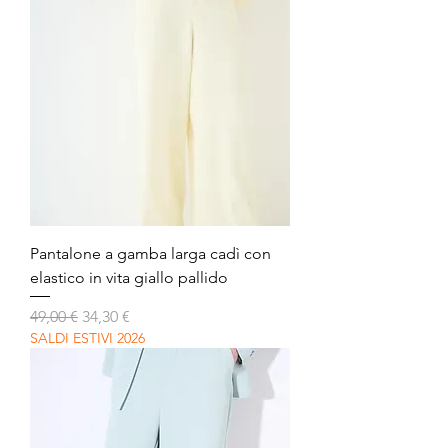
Pantalone a gamba larga cadì con
elastico in vita giallo pallido
Prezzo regolare
Prezzo scontato
49,00 €
34,30 €
SALDI ESTIVI 2026