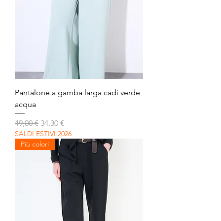
Pantalone a gamba larga cadì verde
acqua
Prezzo regolare
Prezzo scontato
49,00 €
34,30 €
SALDI ESTIVI 2026
Più colori