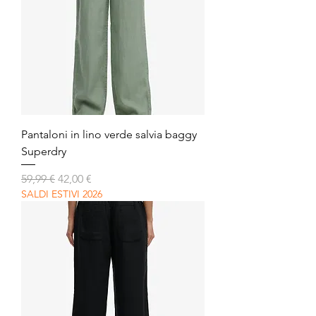
Pantaloni in lino verde salvia baggy
Superdry
Prezzo regolare
Prezzo scontato
59,99 €
42,00 €
SALDI ESTIVI 2026