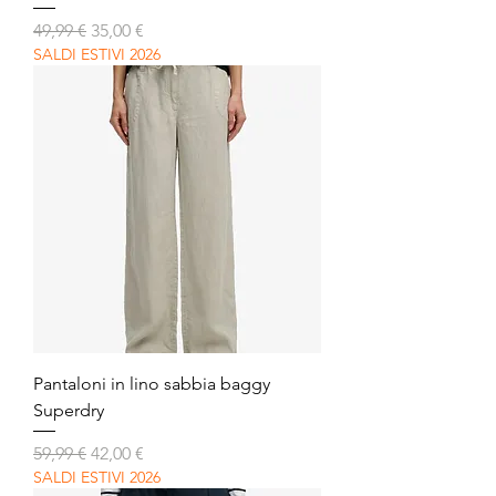
Prezzo regolare
Prezzo scontato
49,99 €
35,00 €
SALDI ESTIVI 2026
Pantaloni in lino sabbia baggy
Superdry
Prezzo regolare
Prezzo scontato
59,99 €
42,00 €
SALDI ESTIVI 2026