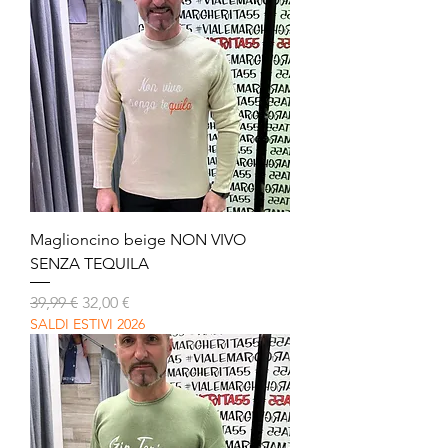
Maglioncino beige NON VIVO
SENZA TEQUILA
Prezzo regolare
Prezzo scontato
39,99 €
32,00 €
SALDI ESTIVI 2026