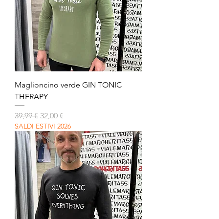
Maglioncino verde GIN TONIC
THERAPY
Prezzo regolare
Prezzo scontato
39,99 €
32,00 €
SALDI ESTIVI 2026