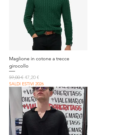
Maglione in cotone a trecce
girocollo
Prezzo regolare
Prezzo scontato
59,00 €
47,20 €
SALDI ESTIVI 2026