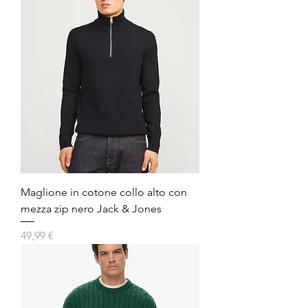
Maglione in cotone collo alto con
mezza zip nero Jack & Jones
Prezzo
49,99 €