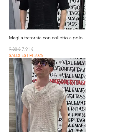
Maglia traforata con colletto a polo
Prezzo regolare
Prezzo scontato
9,88 €
7,91 €
SALDI ESTIVI 2026