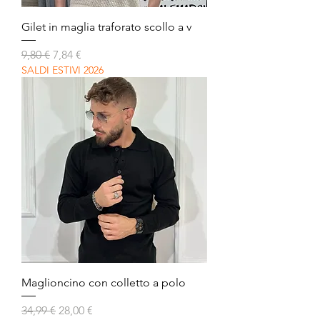
Gilet in maglia traforato scollo a v
Prezzo regolare
Prezzo scontato
9,80 €
7,84 €
SALDI ESTIVI 2026
Maglioncino con colletto a polo
Prezzo regolare
Prezzo scontato
34,99 €
28,00 €