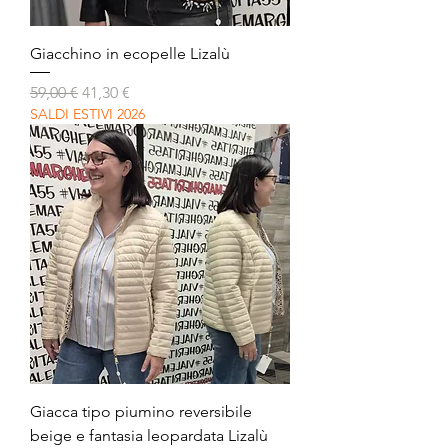
Giacchino in ecopelle Lizalù
Prezzo regolare
Prezzo scontato
59,00 €
41,30 €
SALDI ESTIVI 2026
Giacca tipo piumino reversibile
beige e fantasia leopardata Lizalù