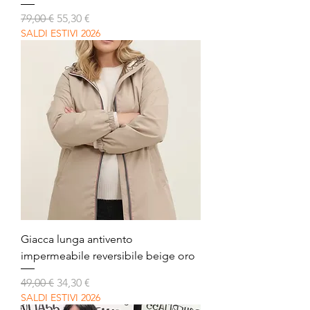
Prezzo regolare
Prezzo scontato
79,00 €
55,30 €
SALDI ESTIVI 2026
Giacca lunga antivento
impermeabile reversibile beige oro
Prezzo regolare
Prezzo scontato
49,00 €
34,30 €
SALDI ESTIVI 2026