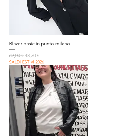
Blazer basic in punto milano
Prezzo regolare
Prezzo scontato
69,00 €
48,30 €
SALDI ESTIVI 2026