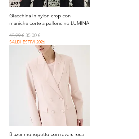
Giacchina in nylon crop con
maniche corte a palloncino LUMINA
Prezzo regolare
Prezzo scontato
49,99 €
35,00 €
SALDI ESTIVI 2026
Blazer monopetto con revers rosa