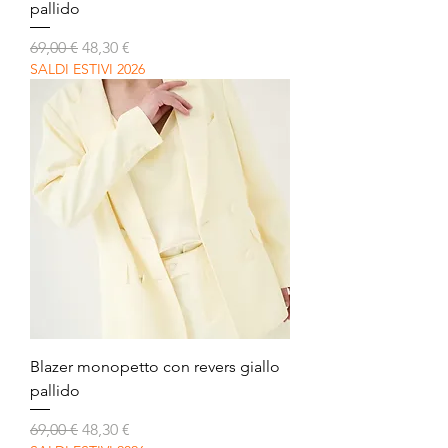
pallido
Prezzo regolare
Prezzo scontato
69,00 €
48,30 €
SALDI ESTIVI 2026
Blazer monopetto con revers giallo
pallido
Prezzo regolare
Prezzo scontato
69,00 €
48,30 €