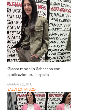
Giacca modello Sahariana con
applicazioni sulle spalle
Prezzo regolare
Prezzo scontato
89,00 €
62,30 €
SALDI ESTIVI 2026