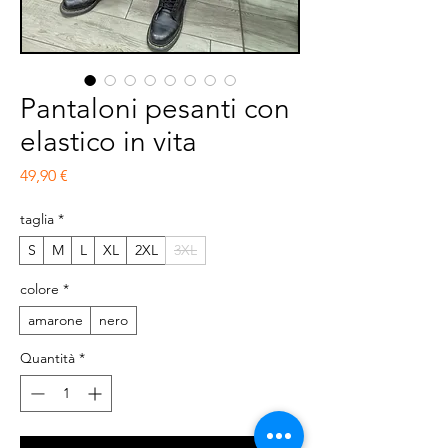
Pantaloni pesanti con
elastico in vita
Prezzo
49,90 €
taglia
*
S
M
L
XL
2XL
3XL
colore
*
amarone
nero
Quantità
*