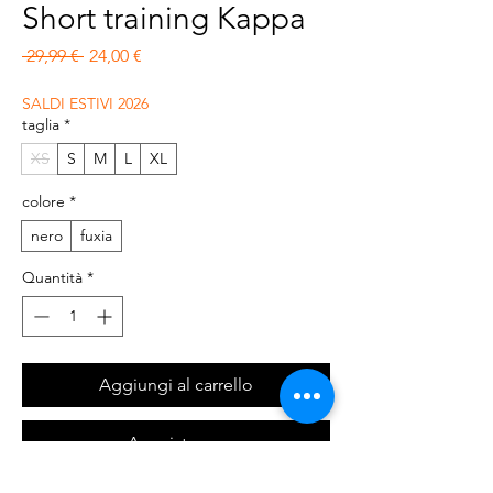
Short training Kappa
Prezzo regolare
Prezzo scontato
 29,99 € 
24,00 €
SALDI ESTIVI 2026
taglia
*
XS
S
M
L
XL
colore
*
nero
fuxia
Quantità
*
Aggiungi al carrello
Acquista ora