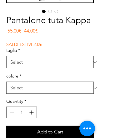
Pantalone tuta Kappa
Regular Price
Sale Price
 55,00€ 
44,00€
SALDI ESTIVI 2026
taglia
*
colore
*
Quantity
*
Add to Cart