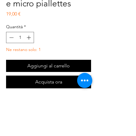
e micro piallettes
Prezzo
19,00 €
Quantità
*
Ne restano solo: 1
Aggiungi al carrello
Acquista ora
berretto in filato lurex e micro piallettes
Composizione :Esterno:54% Poliestere, 15%
Metallo / Metallica / Metallizzata, 11%
Poliammide, 11% Acrilico, 6% Lana, 3%
Elastan