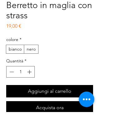
Berretto in maglia con
strass
Prezzo
19,00 €
colore
*
bianco
nero
Quantità
*
Aggiungi al carrello
Acquista ora
berretto in maglia con cascata di strass
Composizione : Esterno:52% Acrilico, 28%
Cotone, 20% Poliestere