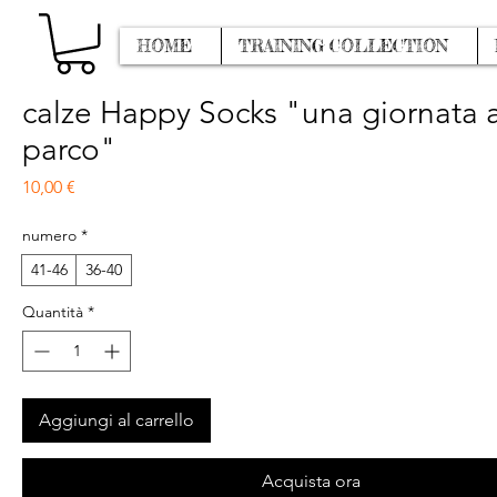
HOME
TRAINING COLLECTION
calze Happy Socks "una giornata a
parco"
Prezzo
10,00 €
numero
*
41-46
36-40
Quantità
*
Aggiungi al carrello
Acquista ora