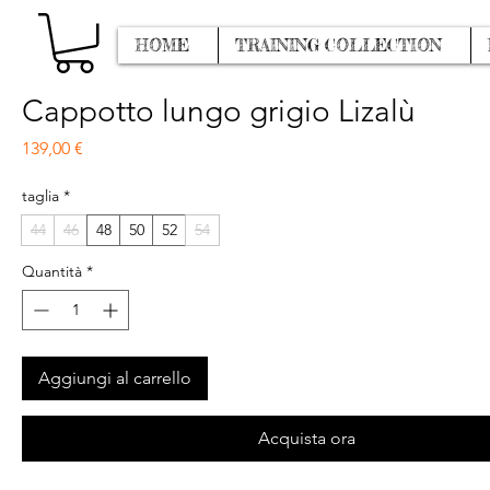
HOME
TRAINING COLLECTION
Cappotto lungo grigio Lizalù
Prezzo
139,00 €
taglia
*
44
46
48
50
52
54
Quantità
*
Aggiungi al carrello
Acquista ora