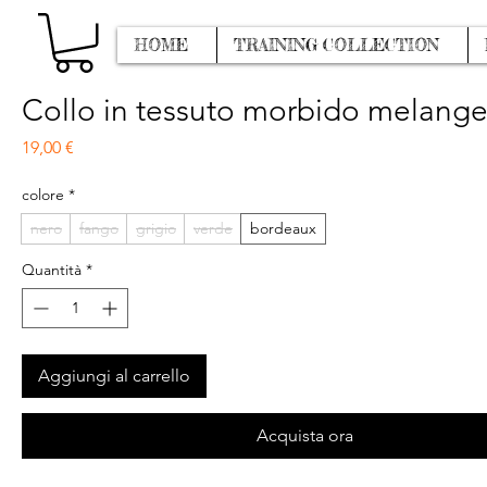
HOME
TRAINING COLLECTION
Collo in tessuto morbido melang
Prezzo
19,00 €
colore
*
nero
fango
grigio
verde
bordeaux
Quantità
*
Aggiungi al carrello
Acquista ora