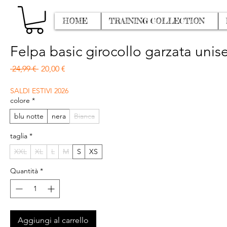
HOME
TRAINING COLLECTION
Felpa basic girocollo garzata unis
Prezzo regolare
Prezzo scontato
 24,99 € 
20,00 €
SALDI ESTIVI 2026
colore
*
blu notte
nera
Bianca
taglia
*
XXL
XL
L
M
S
XS
Quantità
*
Aggiungi al carrello