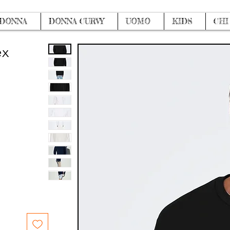
DONNA
DONNA CURVY
UOMO
KIDS
CHI
ex