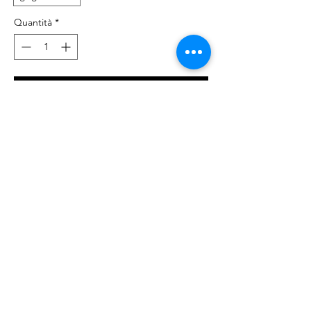
Quantità
*
Aggiungi al carrello
Acquista ora
Felpa con cappuccio e zip, tasche laterali,
in cotone garzato, con elastico in vita.
Vestibiltà regolare.
Composizione 100% cotone
© 2023 by NOUS. Proudly created with
Wix.com