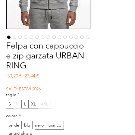
Felpa con cappuccio
e zip garzata URBAN
RING
Prezzo regolare
Prezzo scontato
 39,20 € 
27,44 €
SALDI ESTIVI 2026
taglia
*
S
M
L
XL
XXL
colore
*
verde
blu
nero
bianco
grigio chiaro